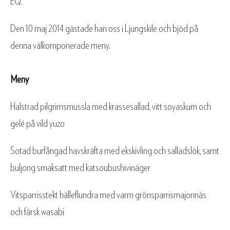
EQ.
Den 10 maj 2014 gästade han oss i Ljungskile och bjöd på
denna välkomponerade meny.
Meny
Halstrad pilgrimsmussla med krassesallad, vitt soyaskum och
gelé på vild yuzo
Sotad burfångad havskräfta med ekskivling och salladslök, samt
buljong smaksatt med katsoubushivinäger
Vitsparrisstekt hälleflundra med varm grönsparrismajonnäs
och färsk wasabi