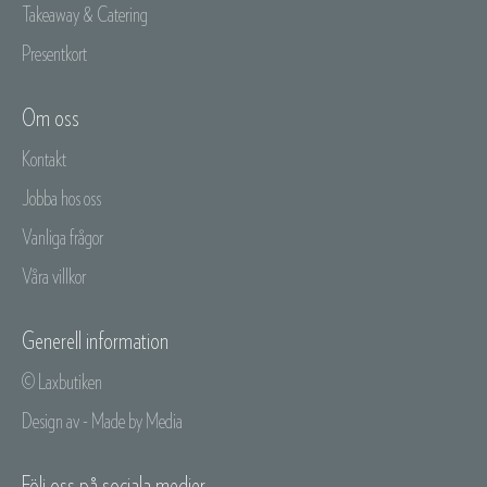
Takeaway & Catering
Presentkort
Om oss
Kontakt
Jobba hos oss
Vanliga frågor
Våra villkor
Generell information
© Laxbutiken
Design av - Made by Media
Följ oss på sociala medier