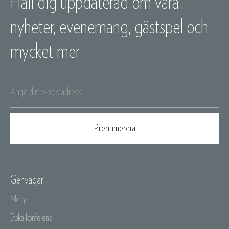
Håll dig uppdaterad om våra
nyheter, evenemang, gästspel och
mycket mer
Genvägar
Meny
Boka konferens